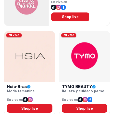
En vivo en
Shop live
EN VIVO
EN VIVO
Hsia-Bras
TYMO BEAUTY
Moda femenina
Belleza y cuidado personal
En vivo en
En vivo en
Shop live
Shop live