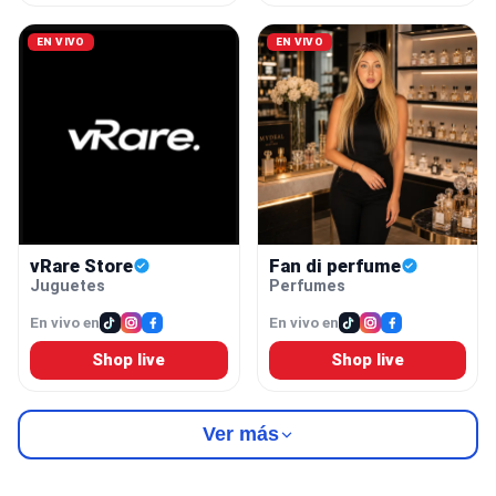
EN VIVO
EN VIVO
vRare Store
Fan di perfume
Juguetes
Perfumes
En vivo en
En vivo en
Shop live
Shop live
Ver más