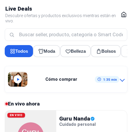
Live Deals
Descubre ofertas y productos exclusivos mientras están en
vivo.
Todos
Moda
Belleza
Bolsos
Cómo comprar
1:35 min
En vivo ahora
EN VIVO
Guru Nanda
Cuidado personal